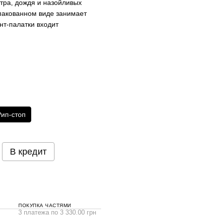
етра, дождя и назойливых
упакованном виде занимает
нт-палатки входит
Рип-стоп
В кредит
ПОКУПКА ЧАСТЯМИ
3 платежа по 3 330.00 грн