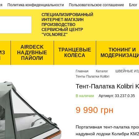
ия
Политика конфиденциальности
Пользовательское соглашение
Блог
СПЕЦИАЛИЗИРОВАННЫЙ
ИНТЕРНЕТ-МАГАЗИН
ПРОИЗВОДСТВО
CЕРВИСНЫЙ ЦЕНТР
"VOLNOREZ"
AIRDECK
ТРАНЦЕВЫЕ
ТЮНИНГ И
ИЗ
НАДУВНЫЕ
КОЛЕСА
МОДЕРНИЗАЦ
Ы
ПАЙОЛИ
Главная
Каталог
ШВЕЙНЫЕ ИЗ
Тенты Палатки Kolibri
Тент-Палатка Kolibri
В наличии
Артикул: 33.237.0.35
9 990 грн
Портативная тент-палатка про
надувной лодоки Колибри KM28