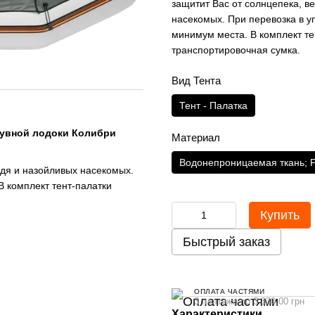
защитит Вас от солнцепека, в
насекомых. При перевозка в 
минимум места. В комплект те
транспортировочная сумка.
Вид Тента
Тент - Палатка
дувной лодоки Колибри
Материал
Водонепроницаемая ткань; 
ждя и назойливых насекомых.
В комплект тент-палатки
Купить
Быстрый заказ
ОПЛАТА ЧАСТЯМИ
3 платежа по 3 330.00 грн
Характеристики