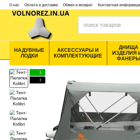
Перейти к основному контенту
О нас
Оплата и доставка
Обмен и возврат
Контактная информац
ДНИЩА
НАДУВНЫЕ
АКСЕССУАРЫ И
ИЗДЕЛИЯ 
ЛОДКИ
КОМПЛЕКТУЮЩИЕ
ФАНЕР
3
3