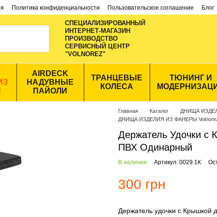
ия
Политика конфиденциальности
Пользовательское соглашение
Блог
СПЕЦИАЛИЗИРОВАННЫЙ
ИНТЕРНЕТ-МАГАЗИН
ПРОИЗВОДСТВО
CЕРВИСНЫЙ ЦЕНТР
"VOLNOREZ"
AIRDECK
ТРАНЦЕВЫЕ
ТЮНИНГ И
ИЗ
НАДУВНЫЕ
КОЛЕСА
МОДЕРНИЗАЦ
Ы
ПАЙОЛИ
Главная
Каталог
ДНИЩА ИЗДЕ
ДНИЩА ИЗДЕЛИЯ ИЗ ФАНЕРЫ Volnore
Держатель Удочки с 
ПВХ Одинарный
В наличии
Артикул: 0029.1К
Ос
300 грн
Держатель удочки с Крышкой 