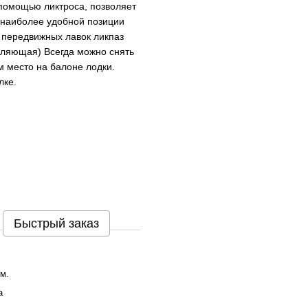
 помощью ликтроса, позволяет
 наиболее удобной позиции
 передвижных лавок ликпаз
вляющая) Всегда можно снять
м место на балоне лодки.
лке.
Быстрый заказ
см.
а