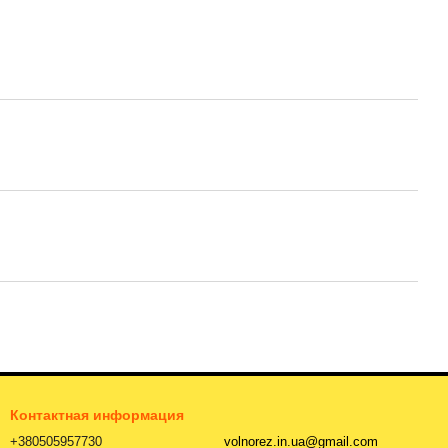
Контактная информация
+380505957730
volnorez.in.ua@gmail.com