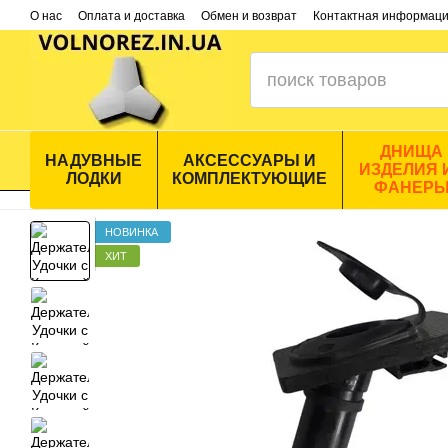
Перейти к основному контенту
О нас
Оплата и доставка
Обмен и возврат
Контактная информац
ДНИЩА
НАДУВНЫЕ
АКСЕССУАРЫ И
ИЗДЕЛИЯ 
ЛОДКИ
КОМПЛЕКТУЮЩИЕ
ФАНЕР
НОВИНКА
ХИТ