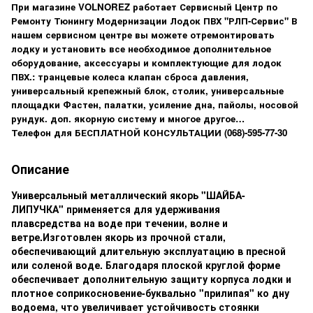
При магазине VOLNOREZ работает Сервисный Центр по
Ремонту Тюнингу Модернизации Лодок ПВХ "РЛП-Сервис" В
нашем сервисном центре вы можете отремонтировать
лодку и установить все необходимое дополнительное
оборудование, аксессуары и комплектующие для лодок
ПВХ.: транцевые колеса клапан сброса давления,
универсальный крепежный блок, столик, универсальные
площадки Фастен, палатки, усиление дна, пайолы, носовой
рундук. доп. якорную систему и многое другое…
Телефон для БЕСПЛАТНОЙ КОНСУЛЬТАЦИИ
(068)-595-77-30
Описание
Универсальный металлический якорь "ШАЙБА-
ЛИПУЧКА" применяется для удерживания
плавсредства на воде при течении, волне и
ветре.Изготовлен якорь из прочной стали,
обеспечивающий длительную эксплуатацию в пресной
или соленой воде. Благодаря плоской круглой форме
обеспечивает дополнительную защиту корпуса лодки и
плотное соприкосновение-буквально "прилипая" ко дну
водоема, что увеличивает устойчивость стоянки