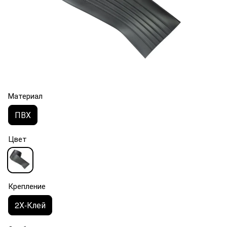
Материал
ПВХ
Цвет
Крепление
2Х-Клей