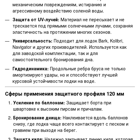
механическим повреждениям, истиранию и
агрессивному воздействию соленой воды.
Защита от UV-лучей:
Материал не пересыхает и не
трескается под прямыми солнечными лучами, сохраняя
эластичность на протяжении многих сезонов.
Универсальность:
Подходит для лодок Bark, Kolibri,
Navigator и других производителей. Используется как
для заводской комплектации, так и для
самостоятельного бронирования дна.
Гидродинамика:
Продольные ребра бруса не только
амортизируют удары, но и способствуют лучшей
курсовой устойчивости лодки на воде.
Сферы применения защитного профиля 120 мм
Усиление по баллонам:
Защищает борта при
швартовке к высоким пирсам и причалам.
Бронирование днища:
Наклеивается вдоль баллонов
снизу, где лодка чаще всего контактирует с песком и
гравием при выходе на берег.
Защита киля:
Надежно закрывает линию киля, которая