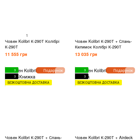
1
Човен Kolibri К-290Т Колібрі
Човен Kolibri К-290Т + Слань-
К-290Т
Килимок Колібрі К-290Т
11 555 грн
13 035 грн
Подарунок
Подарунок
3
3
3
3
БЕЗКОШТОВНА ДОСТАВКА
БЕЗКОШТОВНА ДОСТАВКА
Човен Kolibri К-290Т + Слань-
Човен Kolibri К-290Т + Airdeck