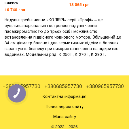
Книжка
18 065 грн
16 740 грн
Надувні гребні човни «КОЛІБРІ» серії «Профі» – це
суцільнозварювальні гостроносі надувні човни
пасажиромісткістю до трьох осіб і можливістю
встановлення підвісного човнового мотора. Збільшений до
34 см діаметр балона і два герметичних відсіки в балонах
гарантують безпеку при використанні човна на відкритих
водоймах. Модельний ряд: К-250Т, К-270Т, К-290Т.
+380505957730
+380685957730
+380965957730
Контактна інформація
Повна версія сайту
Мапа сайту
© 2022—2026