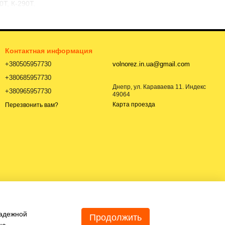
Т, К-290Т.
Контактная информация
+380505957730
volnorez.in.ua@gmail.com
+380685957730
Днепр, ул. Караваева 11. Индекс
+380965957730
49064
Карта проезда
Перезвонить вам?
надежной
Продолжить