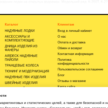
зовании лодки на открытых водоемах. Модельний ряд: К-250Т, К-270
Каталог
Клиентам
НАДУВНЫЕ ЛОДКИ
Вход в личный кабинет
АКСЕССУАРЫ И
О нас
КОМПЛЕКТУЮЩИЕ
Оплата и доставка
ДНИЩА ИЗДЕЛИЯ ИЗ
Обмен и возврат
ФАНЕРЫ
Контактная информация
AIRDECK НАДУВНЫЕ
ПАЙОЛИ
Политика
конфиденциальности
ТРАНЦЕВЫЕ КОЛЕСА
Пользовательское соглашение
ТЮНИНГ И МОДЕРНИЗАЦИЯ
Блог
НАДУВНЫЕ ПВХ ИЗДЕЛИЯ
Отзывы о магазине
ШВЕЙНЫЕ ИЗДЕЛИЯ
Карта сайта
СЕРВИСНЫЙ ЦЕНТР
ости
Мы в соцсетях
маркетинговых и статистических целей, а также для безопасной и 