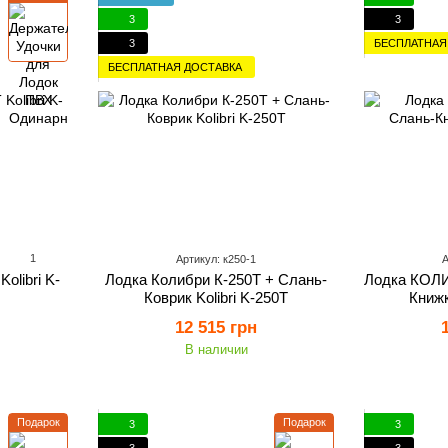
3
3
3
БЕСПЛАТНАЯ
БЕСПЛАТНАЯ ДОСТАВКА
1
Артикул: к250-1
А
olibri K-
Лодка Колибри К-250Т + Слань-
Лодка КОЛИ
Коврик Kolibri K-250Т
Книжк
12 515 грн
В наличии
Подарок
Подарок
3
3
3
3