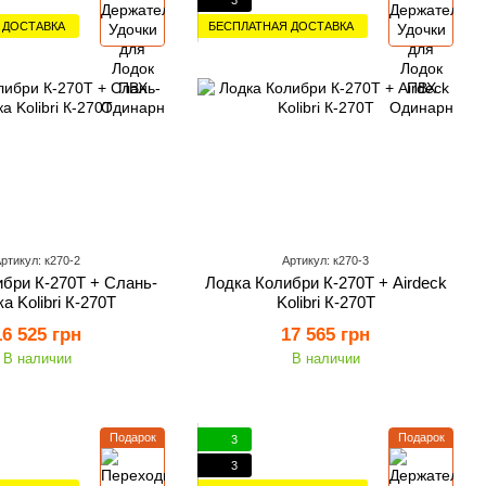
 ДОСТАВКА
БЕСПЛАТНАЯ ДОСТАВКА
ртикул: к270-2
Артикул: к270-3
бри К-270Т + Слань-
Лодка Колибри К-270Т + Airdeck
а Kolibri К-270Т
Kolibri К-270Т
16 525 грн
17 565 грн
В наличии
В наличии
Подарок
Подарок
3
3