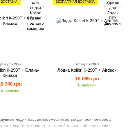
 ДОСТАВКА
БЕСПЛАТНАЯ ДОСТАВКА
ртикул: к290-2
Артикул: к290-3
ibri К-290Т + Слань-
Лодка Kolibri К-290Т + Airdeck
Книжка
18 065 грн
16 740 грн
В наличии
В наличии
увные лодки пассажировместимостью до трех человек с
лона и два герметичных отсека в баллонах обеспечивают