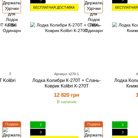
БЕСПЛАТНАЯ ДОСТАВКА
БЕСПЛАТНАЯ
2
Артикул: к270-1
А
Kolibri
Лодка Колибри К-270Т + Слань-
Лодка Коли
Коврик Kolibri К-270Т
Книжк
12 820 грн
В наличии
Подарок
Подарок
3
3
3
3