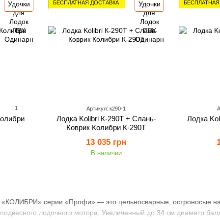
БЕСПЛАТНАЯ ДОСТАВКА
БЕСПЛАТНАЯ
1
Артикул: к290-1
А
Колибри
Лодка Kolibri К-290Т + Слань-
Лодка Kol
Коврик Колибри К-290Т
13 035 грн
В наличии
 «КОЛИБРИ» серии «Профи» — это цельносварные, остроносые над
подвесного лодочного мотора. Увеличенный до 34 см диаметр бал