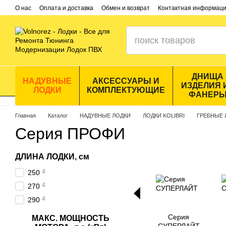
Перейти к основному контенту
О нас
Оплата и доставка
Обмен и возврат
Контактная информац
ДНИЩА
НАДУВНЫЕ
АКСЕССУАРЫ И
ИЗДЕЛИЯ 
ЛОДКИ
КОМПЛЕКТУЮЩИЕ
ФАНЕР
Главная
Каталог
НАДУВНЫЕ ЛОДКИ
ЛОДКИ KOLIBRI
ГРЕБНЫЕ 
Серия ПРОФИ
ДЛИНА ЛОДКИ, см
4
250
4
270
4
290
Серия
МАКС. МОЩНОСТЬ