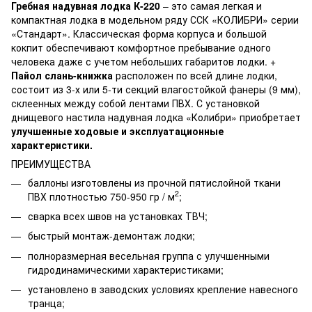
Гребная надувная лодка К-220
– это самая легкая и
компактная лодка в модельном ряду ССК «КОЛИБРИ» серии
«Стандарт». Классическая форма корпуса и большой
кокпит обеспечивают комфортное пребывание одного
человека даже с учетом небольших габаритов лодки. +
Пайол слань-книжка
расположен по всей длине лодки,
состоит из 3-х или 5-ти секций влагостойкой фанеры (9 мм),
склеенных между собой лентами ПВХ. С установкой
днищевого настила надувная лодка «Колибри» приобретает
улучшенные ходовые и эксплуатационные
характеристики.
ПРЕИМУЩЕСТВА
баллоны изготовлены из прочной пятислойной ткани
2
ПВХ плотностью 750-950 гр / м
;
сварка всех швов на установках ТВЧ;
быстрый монтаж-демонтаж лодки;
полноразмерная весельная группа с улучшенными
гидродинамическими характеристиками;
установлено в заводских условиях крепление навесного
транца;