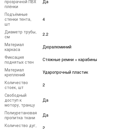
прозрачной ПВХ
Да
плёнки
Подъёмные
стенки тента,
4
шт
Диаметр трубы,
2.2
см
Материал
Дюралюминий
каркаса
Фиксация
Стяжные ремни + карабины
поднятых стен
Материал
Ударопрочный пластик
креплений
Количество
2
стоек, шт
Свободный
доступ к
Да
мотору, транцу
Полиуретановая
Да
пропитка ткани
Количество дуг,
2