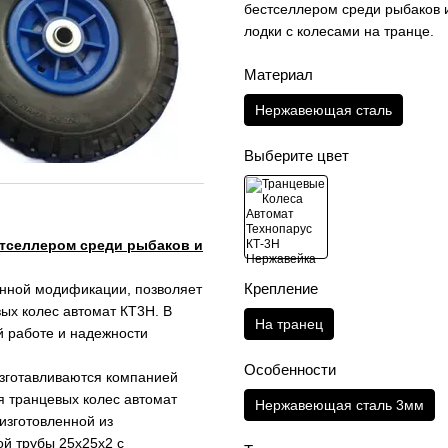
бестселлером среди рыбаков 
лодки с колесами на транце.
Материал
Нержавеющая сталь
Выберите цвет
стселлером среди рыбаков и
Крепление
анной модификации, позволяет
ых колес автомат КТ3Н. В
На транец
й работе и надежности
Особенности
зготавливаются компанией
 транцевых колес автомат
Нержавеющая сталь 3мм
изготовленной из
й трубы 25х25х2 с