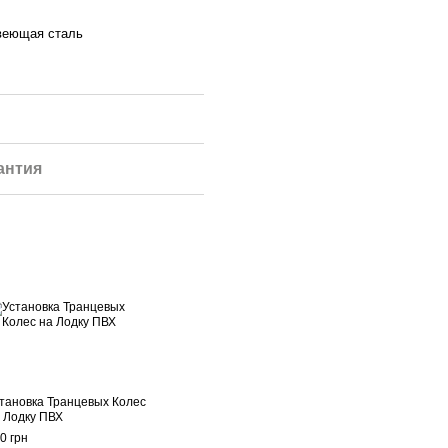
веющая сталь
антия
тановка Транцевых Колес
 Лодку ПВХ
0 грн