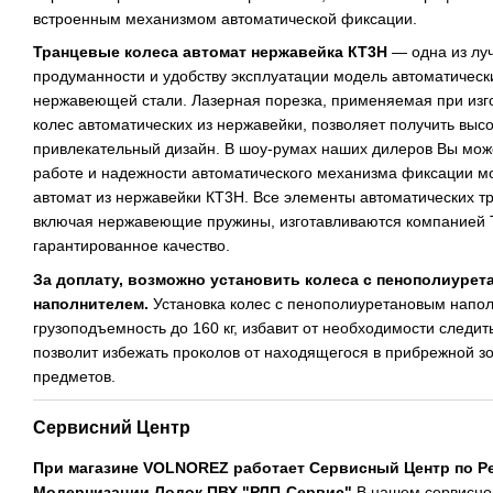
встроенным механизмом автоматической фиксации.
Транцевые колеса автомат нержавейка КТ3Н
— одна из луч
продуманности и удобству эксплуатации модель автоматическ
нержавеющей стали. Лазерная порезка, применяемая при изг
колес автоматических из нержавейки, позволяет получить высо
привлекательный дизайн. В шоу-румах наших дилеров Вы мож
работе и надежности автоматического механизма фиксации м
автомат из нержавейки КТ3Н. Все элементы автоматических тр
включая нержавеющие пружины, изготавливаются компание
гарантированное качество.
За доплату,
возможно установить колеса с пенополиуре
наполнителем.
Установка колес с пенополиуретановым напо
грузоподъемность до 160 кг, избавит от необходимости следит
позволит избежать проколов от находящегося в прибрежной 
предметов.
Сервисний Центр
При магазине VOLNOREZ работает Сервисный Центр по Р
Модернизации Лодок ПВХ "РЛП-Сервис"
В нашем сервисно