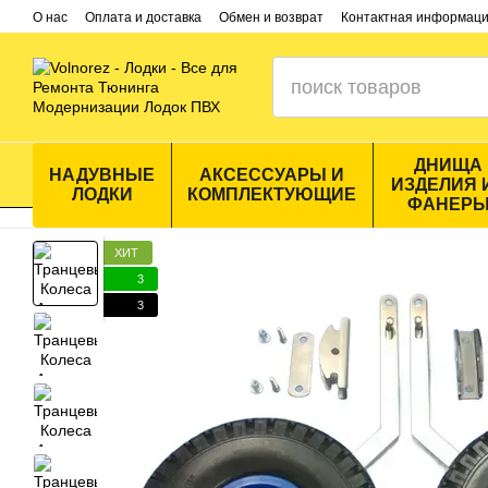
Перейти к основному контенту
О нас
Оплата и доставка
Обмен и возврат
Контактная информац
ДНИЩА
НАДУВНЫЕ
АКСЕССУАРЫ И
ИЗДЕЛИЯ 
ЛОДКИ
КОМПЛЕКТУЮЩИЕ
ФАНЕР
ХИТ
3
3