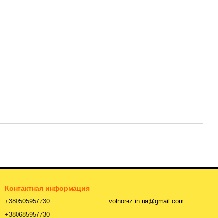
Контактная информация
+380505957730
volnorez.in.ua@gmail.com
+380685957730