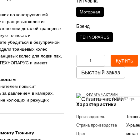
Тип човна
Моторная
ших по конструктивной
их транцевых колес из
Бренд
отовлении деталей транцевых
кую точность и
TEHNOPARUS
ете убедиться в безупречной
одели транцевых колес
анцевых колес для лодки пвх,
Купить
й ТЕХНОПАРУС и имеют
Быстрый заказ
тановым
лнителем повысит
ь за давлением в камерах,
ОПЛАТА ЧАСТЯМИ
3 платежа по 1 866.67 грн
зоне колющих и режущих
Характеристики
Производитель
Техноп
Страна производства
Украин
емонту Тюнингу
Цвет
метал
м центре вы можете