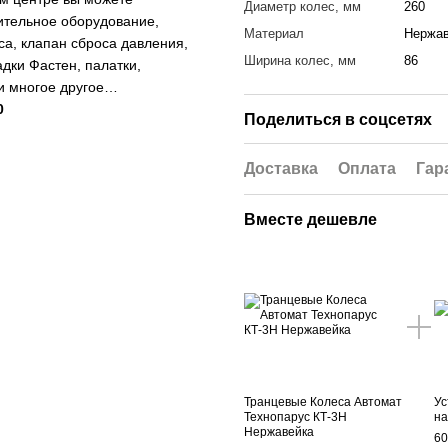
Диаметр колес, мм
260
ительное оборудование,
Материал
Нержа
са, клапан сброса давления,
Ширина колес, мм
86
дки Фастен, палатки,
 и многое другое…
0
Поделиться в соцсетях
Доставка
Оплата
Гар
Вместе дешевле
Транцевые Колеса Автомат
Ус
Технопарус КТ-3Н
на
Нержавейка
60