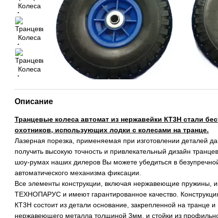
Описание
Транцевые колеса автомат из нержавейки КТ3Н стали бе
охотников, использующих лодки с колесами на транце.
Лазерная порезка, применяемая при изготовлении деталей д
получить высокую точность и привлекательный дизайн транцев
шоу-румах наших дилеров Вы можете убедиться в безупречно
автоматического механизма фиксации.
Все элементы конструкции, включая нержавеющие пружины, и
ТЕХНОПАРУС и имеют гарантированное качество. Конструкция
КТ3Н состоит из детали основание, закрепленной на транце и 
нержавеющего металла толщиной 3мм, и стойки из профильно