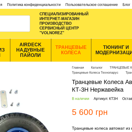
ия
Политика конфиденциальности
Пользовательское соглашение
Блог
СПЕЦИАЛИЗИРОВАННЫЙ
ИНТЕРНЕТ-МАГАЗИН
ПРОИЗВОДСТВО
CЕРВИСНЫЙ ЦЕНТР
"VOLNOREZ"
AIRDECK
ТРАНЦЕВЫЕ
ТЮНИНГ И
ИЗ
НАДУВНЫЕ
КОЛЕСА
МОДЕРНИЗАЦ
Ы
ПАЙОЛИ
Главная
Каталог
ТРАНЦЕВЫЕ 
Транцевые Колеса Технопарус
Тра
Транцевые Колеса Ав
КТ-3Н Нержавейка
В наличии
Артикул: КТ3Н
Остав
5 600 грн
Транцевые колеса автомат из