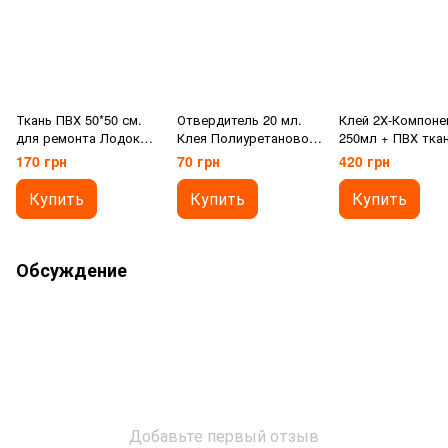
Ткань ПВХ 50*50 см.
Отвердитель 20 мл.
Клей 2Х-Компоне
для ремонта Лодок
Клея Полиуретанового
250мл + ПВХ тка
ПВХ
для Лодок ПВХ
50*50 см. Ремон
170 грн
70 грн
420 грн
набор для лодок
Купить
Купить
Купить
Обсуждение
Добавьте первый отзыв