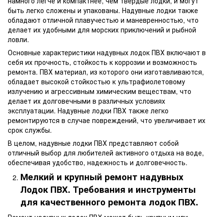
намного легче и компактнее, чем твердые лодки, и могут
быть легко сложены и упакованы. Надувные лодки также
обладают отличной плавучестью и маневренностью, что
делает их удобными для морских приключений и рыбной
ловли.
Основные характеристики надувных лодок ПВХ включают в
себя их прочность, стойкость к коррозии и возможность
ремонта. ПВХ материал, из которого они изготавливаются,
обладает высокой стойкостью к ультрафиолетовому
излучению и агрессивным химическим веществам, что
делает их долговечными в различных условиях
эксплуатации. Надувные лодки ПВХ также легко
ремонтируются в случае повреждений, что увеличивает их
срок службы.
В целом, надувные лодки ПВХ представляют собой
отличный выбор для любителей активного отдыха на воде,
обеспечивая удобство, надежность и долговечность.
М
елки
й
и
к
рупны
й ремонт надувных
Лодок ПВХ.
Треб
ования и инструменты
для качественного ремонта
лодок ПВХ
.