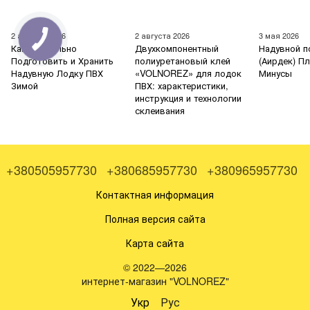
2 августа 2026
2 августа 2026
3 мая 2026
Как Правильно
Двухкомпонентный
Надувной п
Подготовить и Хранить
полиуретановый клей
(Аирдек) П
Надувную Лодку ПВХ
«VOLNOREZ» для лодок
Минусы
Зимой
ПВХ: характеристики,
инструкция и технологии
склеивания
+380505957730
+380685957730
+380965957730
Контактная информация
Полная версия сайта
Карта сайта
© 2022—2026
интернет-магазин "VOLNOREZ"
Укр
Рус