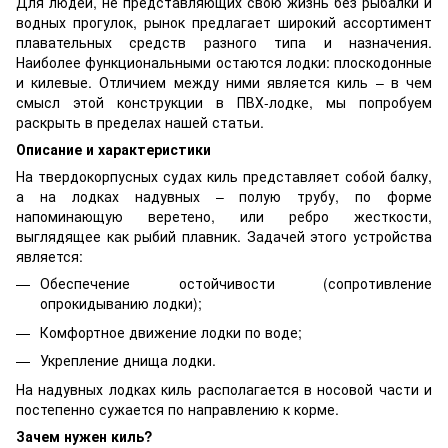
Для людей, не представляющих свою жизнь без рыбалки и
водных прогулок, рынок предлагает широкий ассортимент
плавательных средств разного типа и назначения.
Наиболее функциональными остаются лодки: плоскодонные
и килевые. Отличием между ними является киль – в чем
смысл этой конструкции в ПВХ-лодке, мы попробуем
раскрыть в пределах нашей статьи.
Описание и характеристики
На твердокорпусных судах киль представляет собой балку,
а на лодках надувных – полую трубу, по форме
напоминающую веретено, или ребро жесткости,
выглядящее как рыбий плавник. Задачей этого устройства
является:
Обеспечение остойчивости (сопротивление
опрокидыванию лодки);
Комфортное движение лодки по воде;
Укрепление днища лодки.
На надувных лодках киль располагается в носовой части и
постепенно сужается по направлению к корме.
Зачем нужен киль?